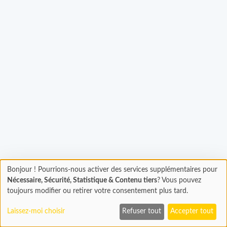
argement...
Bonjour ! Pourrions-nous activer des services supplémentaires pour
Chargement
Nécessaire, Sécurité, Statistique & Contenu tiers
? Vous pouvez
En cours...
toujours modifier ou retirer votre consentement plus tard.
Laissez-moi choisir
Refuser tout
Accepter tout