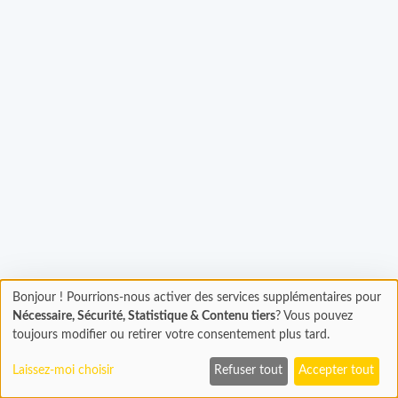
Bonjour ! Pourrions-nous activer des services supplémentaires pour
Chargement
gement...
Nécessaire, Sécurité, Statistique & Contenu tiers
? Vous pouvez
En cours...
toujours modifier ou retirer votre consentement plus tard.
Laissez-moi choisir
Refuser tout
Accepter tout