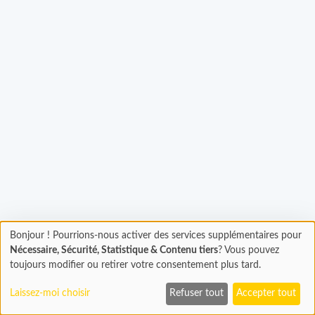
Bonjour ! Pourrions-nous activer des services supplémentaires pour
Chargement
gement...
Nécessaire, Sécurité, Statistique & Contenu tiers
? Vous pouvez
En cours...
toujours modifier ou retirer votre consentement plus tard.
Laissez-moi choisir
Refuser tout
Accepter tout