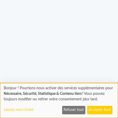
Bonjour ! Pourrions-nous activer des services supplémentaires pour
gement...
Chargement
Nécessaire, Sécurité, Statistique & Contenu tiers
? Vous pouvez
En cours...
toujours modifier ou retirer votre consentement plus tard.
Laissez-moi choisir
Refuser tout
Accepter tout