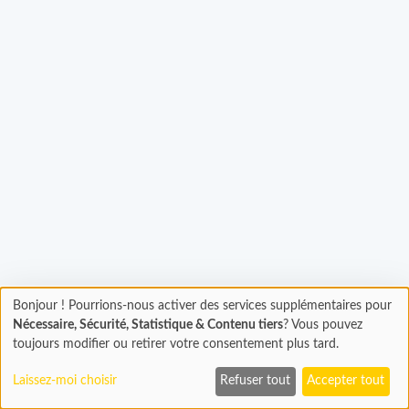
hargement...
Bonjour ! Pourrions-nous activer des services supplémentaires pour
Chargement
Nécessaire, Sécurité, Statistique & Contenu tiers
? Vous pouvez
En cours...
toujours modifier ou retirer votre consentement plus tard.
Laissez-moi choisir
Refuser tout
Accepter tout