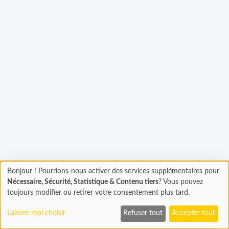
Chargement...
Bonjour ! Pourrions-nous activer des services supplémentaires pour
Chargement
Nécessaire, Sécurité, Statistique & Contenu tiers
? Vous pouvez
En cours...
toujours modifier ou retirer votre consentement plus tard.
Laissez-moi choisir
Refuser tout
Accepter tout