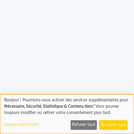
Bonjour ! Pourrions-nous activer des services supplémentaires pour
Chargement...
Chargement
Nécessaire, Sécurité, Statistique & Contenu tiers
? Vous pouvez
En cours...
toujours modifier ou retirer votre consentement plus tard.
Laissez-moi choisir
Refuser tout
Accepter tout