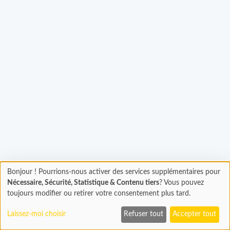
Bonjour ! Pourrions-nous activer des services supplémentaires pour
Chargement
gement...
Nécessaire, Sécurité, Statistique & Contenu tiers
? Vous pouvez
En cours...
toujours modifier ou retirer votre consentement plus tard.
Laissez-moi choisir
Refuser tout
Accepter tout