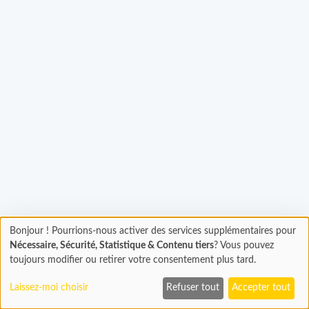
gement...
Bonjour ! Pourrions-nous activer des services supplémentaires pour
Chargement
Nécessaire, Sécurité, Statistique & Contenu tiers
? Vous pouvez
En cours...
toujours modifier ou retirer votre consentement plus tard.
Laissez-moi choisir
Refuser tout
Accepter tout