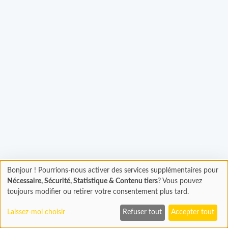
Bonjour ! Pourrions-nous activer des services supplémentaires pour
Chargement
gement...
Nécessaire, Sécurité, Statistique & Contenu tiers
? Vous pouvez
En cours...
toujours modifier ou retirer votre consentement plus tard.
Laissez-moi choisir
Refuser tout
Accepter tout