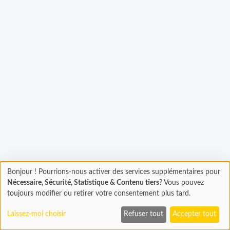
Chargement...
Bonjour ! Pourrions-nous activer des services supplémentaires pour
Chargement
Nécessaire, Sécurité, Statistique & Contenu tiers
? Vous pouvez
En cours...
toujours modifier ou retirer votre consentement plus tard.
Laissez-moi choisir
Refuser tout
Accepter tout