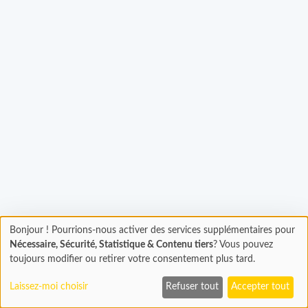
Chargement...
Bonjour ! Pourrions-nous activer des services supplémentaires pour
Chargement
Nécessaire, Sécurité, Statistique & Contenu tiers
? Vous pouvez
En cours...
toujours modifier ou retirer votre consentement plus tard.
Laissez-moi choisir
Refuser tout
Accepter tout