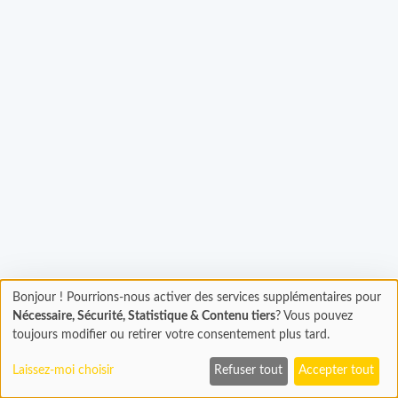
Bonjour ! Pourrions-nous activer des services supplémentaires pour
Chargement
gement...
Nécessaire, Sécurité, Statistique & Contenu tiers
? Vous pouvez
En cours...
toujours modifier ou retirer votre consentement plus tard.
Laissez-moi choisir
Refuser tout
Accepter tout