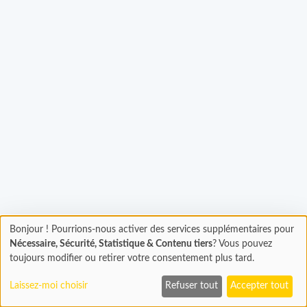
Bonjour ! Pourrions-nous activer des services supplémentaires pour
Chargement...
Chargement
Nécessaire, Sécurité, Statistique & Contenu tiers
? Vous pouvez
En cours...
toujours modifier ou retirer votre consentement plus tard.
Laissez-moi choisir
Refuser tout
Accepter tout