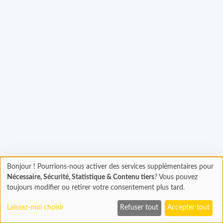
gement...
Bonjour ! Pourrions-nous activer des services supplémentaires pour
Chargement
Nécessaire, Sécurité, Statistique & Contenu tiers
? Vous pouvez
En cours...
toujours modifier ou retirer votre consentement plus tard.
Laissez-moi choisir
Refuser tout
Accepter tout