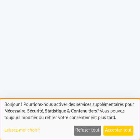
Chargement...
Bonjour ! Pourrions-nous activer des services supplémentaires pour
Chargement
Nécessaire, Sécurité, Statistique & Contenu tiers
? Vous pouvez
En cours...
toujours modifier ou retirer votre consentement plus tard.
Laissez-moi choisir
Refuser tout
Accepter tout