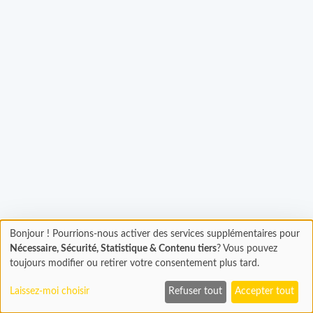
Bonjour ! Pourrions-nous activer des services supplémentaires pour
Chargement
gement...
Nécessaire, Sécurité, Statistique & Contenu tiers
? Vous pouvez
En cours...
toujours modifier ou retirer votre consentement plus tard.
Laissez-moi choisir
Refuser tout
Accepter tout