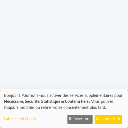
hargement...
Bonjour ! Pourrions-nous activer des services supplémentaires pour
Chargement
Nécessaire, Sécurité, Statistique & Contenu tiers
? Vous pouvez
En cours...
toujours modifier ou retirer votre consentement plus tard.
Laissez-moi choisir
Refuser tout
Accepter tout