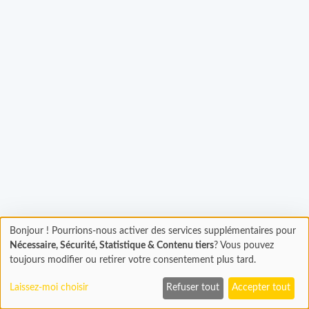
Chargement...
Bonjour ! Pourrions-nous activer des services supplémentaires pour
Chargement
Nécessaire, Sécurité, Statistique & Contenu tiers
? Vous pouvez
En cours...
toujours modifier ou retirer votre consentement plus tard.
Laissez-moi choisir
Refuser tout
Accepter tout