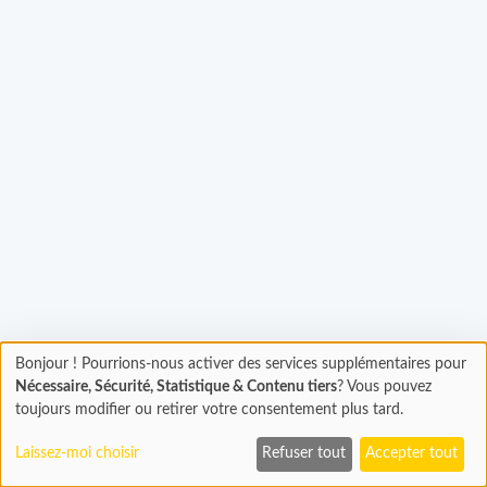
Chargement...
Bonjour ! Pourrions-nous activer des services supplémentaires pour
Chargement
Nécessaire, Sécurité, Statistique & Contenu tiers
? Vous pouvez
En cours...
toujours modifier ou retirer votre consentement plus tard.
Laissez-moi choisir
Refuser tout
Accepter tout