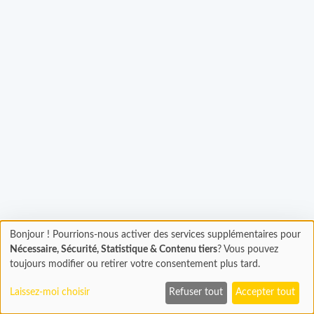
Chargement...
Bonjour ! Pourrions-nous activer des services supplémentaires pour
Chargement
Nécessaire, Sécurité, Statistique & Contenu tiers
? Vous pouvez
En cours...
toujours modifier ou retirer votre consentement plus tard.
Laissez-moi choisir
Refuser tout
Accepter tout