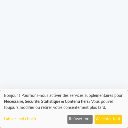
Bonjour ! Pourrions-nous activer des services supplémentaires pour
gement...
Chargement
Nécessaire, Sécurité, Statistique & Contenu tiers
? Vous pouvez
En cours...
toujours modifier ou retirer votre consentement plus tard.
Laissez-moi choisir
Refuser tout
Accepter tout