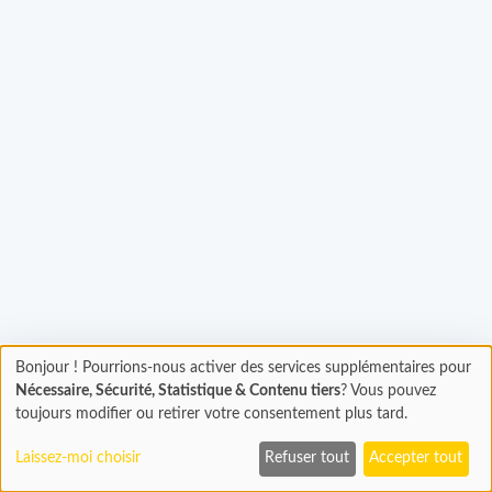
Bonjour ! Pourrions-nous activer des services supplémentaires pour
Chargement
gement...
Nécessaire, Sécurité, Statistique & Contenu tiers
? Vous pouvez
En cours...
toujours modifier ou retirer votre consentement plus tard.
Laissez-moi choisir
Refuser tout
Accepter tout