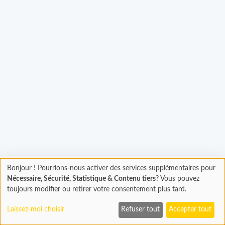
Bonjour ! Pourrions-nous activer des services supplémentaires pour
gement...
Chargement
Nécessaire, Sécurité, Statistique & Contenu tiers
? Vous pouvez
En cours...
toujours modifier ou retirer votre consentement plus tard.
Laissez-moi choisir
Refuser tout
Accepter tout