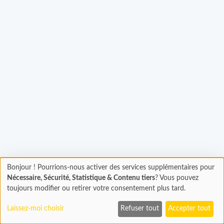
hargement...
Bonjour ! Pourrions-nous activer des services supplémentaires pour
Chargement
Nécessaire, Sécurité, Statistique & Contenu tiers
? Vous pouvez
En cours...
toujours modifier ou retirer votre consentement plus tard.
Laissez-moi choisir
Refuser tout
Accepter tout