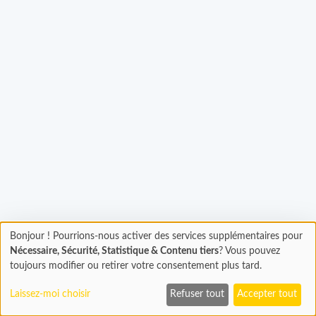
Bonjour ! Pourrions-nous activer des services supplémentaires pour
Chargement
gement...
Nécessaire, Sécurité, Statistique & Contenu tiers
? Vous pouvez
En cours...
toujours modifier ou retirer votre consentement plus tard.
Laissez-moi choisir
Refuser tout
Accepter tout