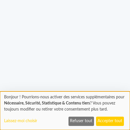
Chargement...
Bonjour ! Pourrions-nous activer des services supplémentaires pour
Chargement
Nécessaire, Sécurité, Statistique & Contenu tiers
? Vous pouvez
En cours...
toujours modifier ou retirer votre consentement plus tard.
Laissez-moi choisir
Refuser tout
Accepter tout