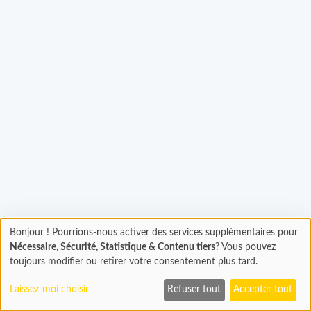
Bonjour ! Pourrions-nous activer des services supplémentaires pour
Chargement
rgement...
Nécessaire, Sécurité, Statistique & Contenu tiers
? Vous pouvez
En cours...
toujours modifier ou retirer votre consentement plus tard.
Laissez-moi choisir
Refuser tout
Accepter tout