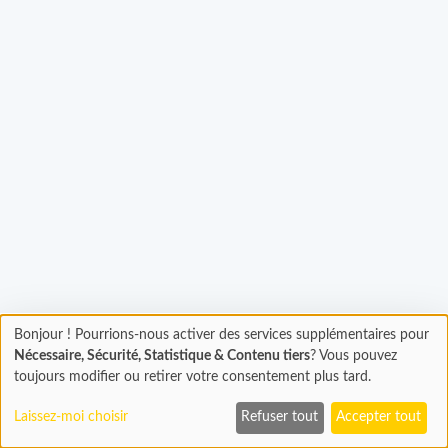
Bonjour ! Pourrions-nous activer des services supplémentaires pour
Chargement
gement...
Nécessaire, Sécurité, Statistique & Contenu tiers
? Vous pouvez
En cours...
toujours modifier ou retirer votre consentement plus tard.
Laissez-moi choisir
Refuser tout
Accepter tout