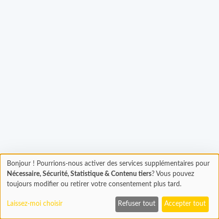
hargement...
Bonjour ! Pourrions-nous activer des services supplémentaires pour
Chargement
Nécessaire, Sécurité, Statistique & Contenu tiers
? Vous pouvez
En cours...
toujours modifier ou retirer votre consentement plus tard.
Laissez-moi choisir
Refuser tout
Accepter tout