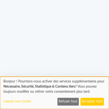
gement...
Bonjour ! Pourrions-nous activer des services supplémentaires pour
Chargement
Nécessaire, Sécurité, Statistique & Contenu tiers
? Vous pouvez
En cours...
toujours modifier ou retirer votre consentement plus tard.
Laissez-moi choisir
Refuser tout
Accepter tout