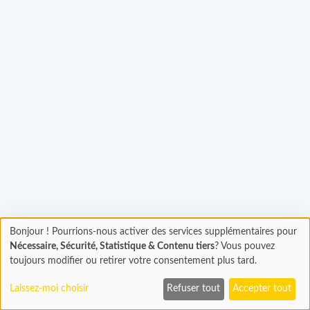
Bonjour ! Pourrions-nous activer des services supplémentaires pour
Chargement
gement...
Nécessaire, Sécurité, Statistique & Contenu tiers
? Vous pouvez
En cours...
toujours modifier ou retirer votre consentement plus tard.
Laissez-moi choisir
Refuser tout
Accepter tout