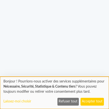
Bonjour ! Pourrions-nous activer des services supplémentaires pour
Chargement
gement...
Nécessaire, Sécurité, Statistique & Contenu tiers
? Vous pouvez
En cours...
toujours modifier ou retirer votre consentement plus tard.
Laissez-moi choisir
Refuser tout
Accepter tout