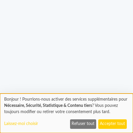
Bonjour ! Pourrions-nous activer des services supplémentaires pour
Chargement
gement...
Nécessaire, Sécurité, Statistique & Contenu tiers
? Vous pouvez
En cours...
toujours modifier ou retirer votre consentement plus tard.
Laissez-moi choisir
Refuser tout
Accepter tout