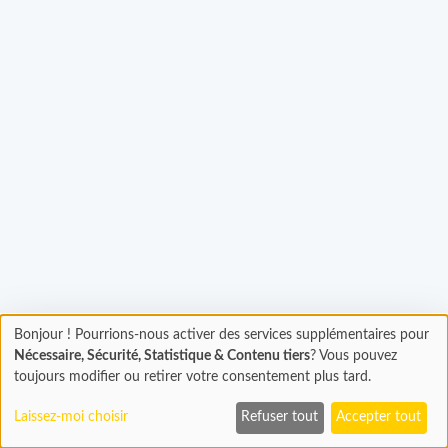
Chargement...
Bonjour ! Pourrions-nous activer des services supplémentaires pour
Chargement
Nécessaire, Sécurité, Statistique & Contenu tiers
? Vous pouvez
En cours...
toujours modifier ou retirer votre consentement plus tard.
Laissez-moi choisir
Refuser tout
Accepter tout