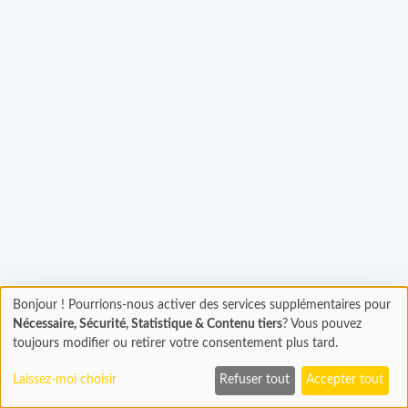
Chargement...
Bonjour ! Pourrions-nous activer des services supplémentaires pour
Chargement
Nécessaire, Sécurité, Statistique & Contenu tiers
? Vous pouvez
En cours...
toujours modifier ou retirer votre consentement plus tard.
Laissez-moi choisir
Refuser tout
Accepter tout