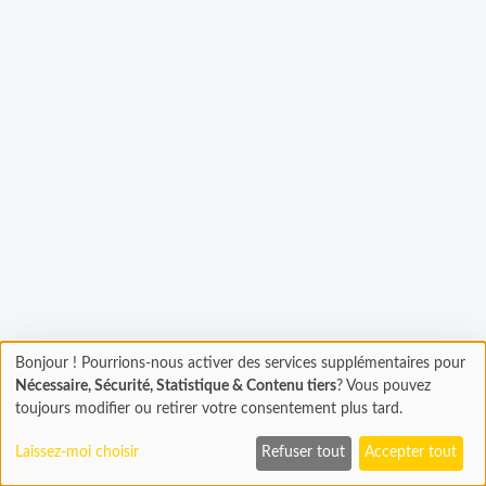
Chargement...
Bonjour ! Pourrions-nous activer des services supplémentaires pour
Chargement
Nécessaire, Sécurité, Statistique & Contenu tiers
? Vous pouvez
En cours...
toujours modifier ou retirer votre consentement plus tard.
Laissez-moi choisir
Refuser tout
Accepter tout