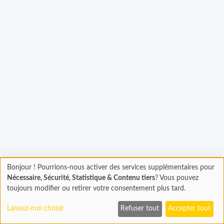
gement...
Bonjour ! Pourrions-nous activer des services supplémentaires pour
Chargement
Nécessaire, Sécurité, Statistique & Contenu tiers
? Vous pouvez
En cours...
toujours modifier ou retirer votre consentement plus tard.
Laissez-moi choisir
Refuser tout
Accepter tout