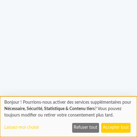
Bonjour ! Pourrions-nous activer des services supplémentaires pour
Chargement
Chargement...
Nécessaire, Sécurité, Statistique & Contenu tiers
? Vous pouvez
En cours...
toujours modifier ou retirer votre consentement plus tard.
Laissez-moi choisir
Refuser tout
Accepter tout