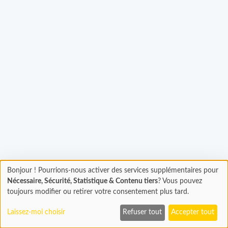
Chargement...
Bonjour ! Pourrions-nous activer des services supplémentaires pour
Chargement
Nécessaire, Sécurité, Statistique & Contenu tiers
? Vous pouvez
En cours...
toujours modifier ou retirer votre consentement plus tard.
Laissez-moi choisir
Refuser tout
Accepter tout