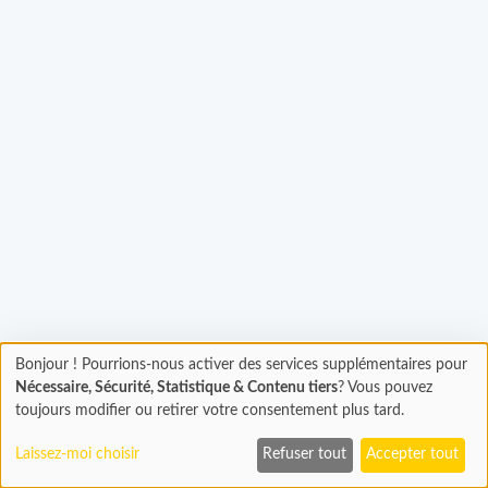
gement...
Bonjour ! Pourrions-nous activer des services supplémentaires pour
Chargement
Nécessaire, Sécurité, Statistique & Contenu tiers
? Vous pouvez
En cours...
toujours modifier ou retirer votre consentement plus tard.
Laissez-moi choisir
Refuser tout
Accepter tout