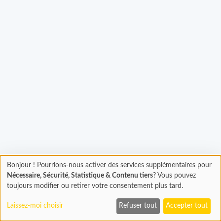
Chargement...
Bonjour ! Pourrions-nous activer des services supplémentaires pour
Chargement
Nécessaire, Sécurité, Statistique & Contenu tiers
? Vous pouvez
En cours...
toujours modifier ou retirer votre consentement plus tard.
Laissez-moi choisir
Refuser tout
Accepter tout