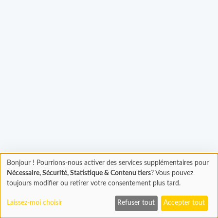
Chargement...
Bonjour ! Pourrions-nous activer des services supplémentaires pour
Chargement
Nécessaire, Sécurité, Statistique & Contenu tiers
? Vous pouvez
En cours...
toujours modifier ou retirer votre consentement plus tard.
Laissez-moi choisir
Refuser tout
Accepter tout