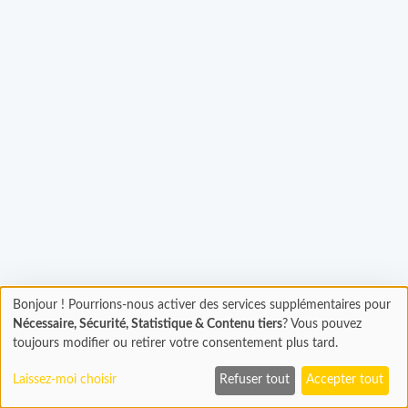
Bonjour ! Pourrions-nous activer des services supplémentaires pour
Chargement
gement...
Nécessaire, Sécurité, Statistique & Contenu tiers
? Vous pouvez
En cours...
toujours modifier ou retirer votre consentement plus tard.
Laissez-moi choisir
Refuser tout
Accepter tout