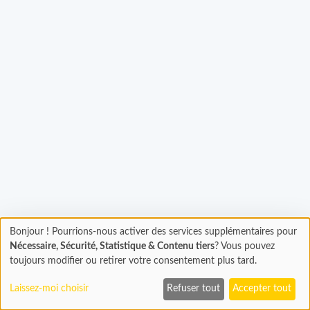
Chargement...
Bonjour ! Pourrions-nous activer des services supplémentaires pour
Chargement
Nécessaire, Sécurité, Statistique & Contenu tiers
? Vous pouvez
En cours...
toujours modifier ou retirer votre consentement plus tard.
Laissez-moi choisir
Refuser tout
Accepter tout