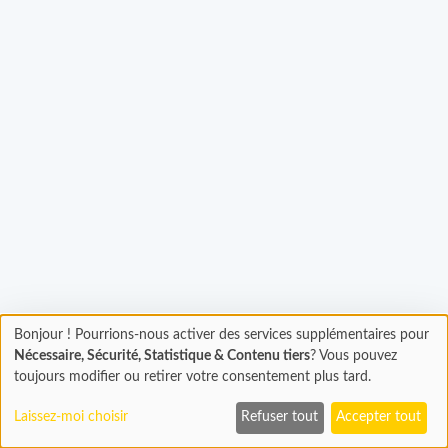
Chargement...
Bonjour ! Pourrions-nous activer des services supplémentaires pour
Chargement
Nécessaire, Sécurité, Statistique & Contenu tiers
? Vous pouvez
En cours...
toujours modifier ou retirer votre consentement plus tard.
Laissez-moi choisir
Refuser tout
Accepter tout