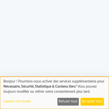
Chargement...
Bonjour ! Pourrions-nous activer des services supplémentaires pour
Chargement
Nécessaire, Sécurité, Statistique & Contenu tiers
? Vous pouvez
En cours...
toujours modifier ou retirer votre consentement plus tard.
Laissez-moi choisir
Refuser tout
Accepter tout