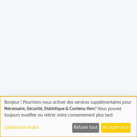
Chargement...
Bonjour ! Pourrions-nous activer des services supplémentaires pour
Chargement
Nécessaire, Sécurité, Statistique & Contenu tiers
? Vous pouvez
En cours...
toujours modifier ou retirer votre consentement plus tard.
Laissez-moi choisir
Refuser tout
Accepter tout