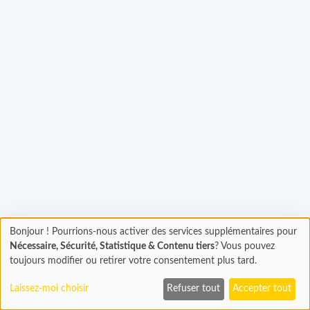
Bonjour ! Pourrions-nous activer des services supplémentaires pour
Chargement
gement...
Nécessaire, Sécurité, Statistique & Contenu tiers
? Vous pouvez
En cours...
toujours modifier ou retirer votre consentement plus tard.
Laissez-moi choisir
Refuser tout
Accepter tout