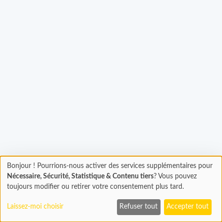
gement...
Bonjour ! Pourrions-nous activer des services supplémentaires pour
Chargement
Nécessaire, Sécurité, Statistique & Contenu tiers
? Vous pouvez
En cours...
toujours modifier ou retirer votre consentement plus tard.
Laissez-moi choisir
Refuser tout
Accepter tout